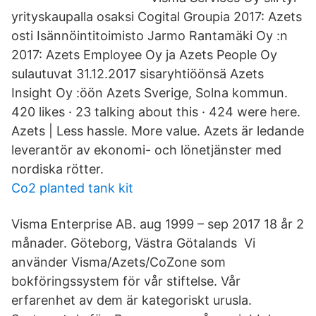
yrityskaupalla osaksi Cogital Groupia 2017: Azets
osti Isännöintitoimisto Jarmo Rantamäki Oy :n
2017: Azets Employee Oy ja Azets People Oy
sulautuvat 31.12.2017 sisaryhtiöönsä Azets
Insight Oy :öön Azets Sverige, Solna kommun.
420 likes · 23 talking about this · 424 were here.
Azets | Less hassle. More value. Azets är ledande
leverantör av ekonomi- och lönetjänster med
nordiska rötter.
Co2 planted tank kit
Visma Enterprise AB. aug 1999 – sep 2017 18 år 2
månader. Göteborg, Västra Götalands Vi
använder Visma/Azets/CoZone som
bokföringssystem för vår stiftelse. Vår
erfarenhet av dem är kategoriskt urusla.