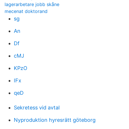
lagerarbetare jobb skåne
mecenat doktorand
sg
An
Df
cMJ
KPzO
IFx
qeD
Sekretess vid avtal
Nyproduktion hyresrätt göteborg